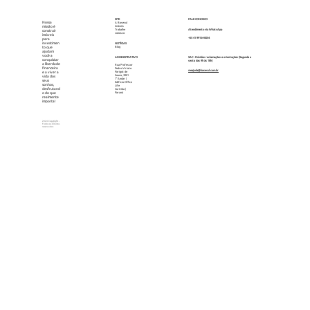
FALE CONOSCO
SITE
Nossa
A Basesul
missão é
Imóveis
Trabalhe
Atendimento via WhatsApp
construir
conosco
imóveis
+55 41 99154-0054
para
investimen
NOTÍCIAS
to que
Blog
ajudam
você a
ADMINISTRATIVO
SAC - Dúvidas reclamações e orientações (Segunda a
conquistar
sexta das 9h às 18h)
a liberdade
Rua Professor
financeira
Pedro Viriato
meajuda@basesul.com.br
e a viver a
Parigot de
Souza, 3901
vida dos
7° Andar |
seus
Edifício Office
sonhos,
Life
desfrutand
Curitiba |
o do que
Paraná
realmente
importa!
2024 Copyright -
Todos os direitos
reservados